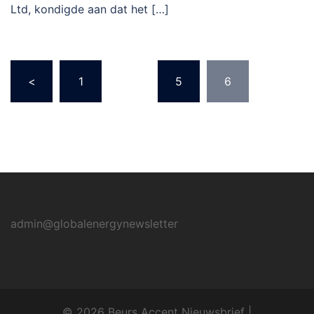
Ltd, kondigde aan dat het […]
Berichtnavigatie
<
1
…
5
6
admin@globalenergynewsletter
© 2026 Beurs Accent Nieuwsbrief |