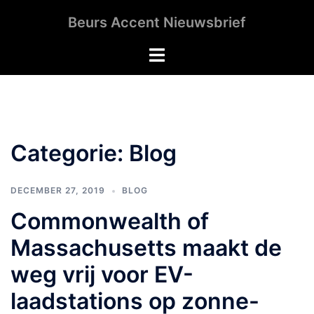
Ga
Beurs Accent Nieuwsbrief
naar
de
Toggle
inhoud
menu
Categorie:
Blog
DECEMBER 27, 2019
BLOG
Commonwealth of
Massachusetts maakt de
weg vrij voor EV-
laadstations op zonne-