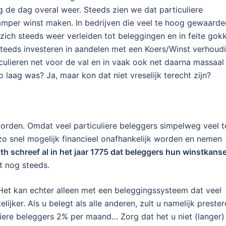
 de dag overal weer. Steeds zien we dat particuliere
amper winst maken. In bedrijven die veel te hoog gewaarde
zich steeds weer verleiden tot beleggingen en in feite gok
steeds investeren in aandelen met een Koers/Winst verhoud
ulieren net voor de val en in vaak ook net daarna massaal
laag was? Ja, maar kon dat niet vreselijk terecht zijn?
 worden. Omdat veel particuliere beleggers simpelweg veel t
 zo snel mogelijk financieel onafhankelijk worden en nemen
h schreef al in het jaar 1775 dat beleggers hun winstkans
t nog steeds.
. Het kan echter alleen met een beleggingssysteem dat veel
telijker. Als u belegt als alle anderen, zult u namelijk preste
liere beleggers 2% per maand… Zorg dat het u niet (langer)