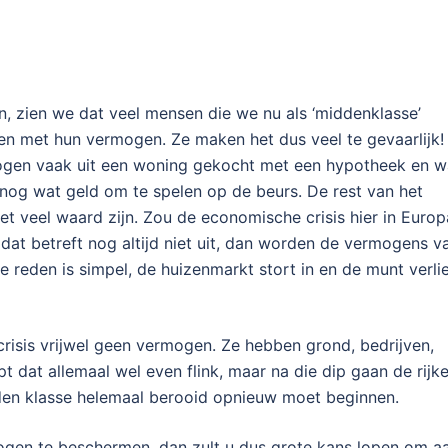
en, zien we dat veel mensen die we nu als ‘middenklasse’
men met hun vermogen. Ze maken het dus veel te gevaarlijk! 
mogen vaak uit een woning gekocht met een hypotheek en w
nog wat geld om te spelen op de beurs. De rest van het
et veel waard zijn. Zou de economische crisis hier in Europ
 dat betreft nog altijd niet uit, dan worden de vermogens v
reden is simpel, de huizenmarkt stort in en de munt verli
crisis vrijwel geen vermogen. Ze hebben grond, bedrijven,
ipt dat allemaal wel even flink, maar na die dip gaan de rijk
den klasse helemaal berooid opnieuw moet beginnen.
en te beschermen, dan zult u dus grote kans lopen om a