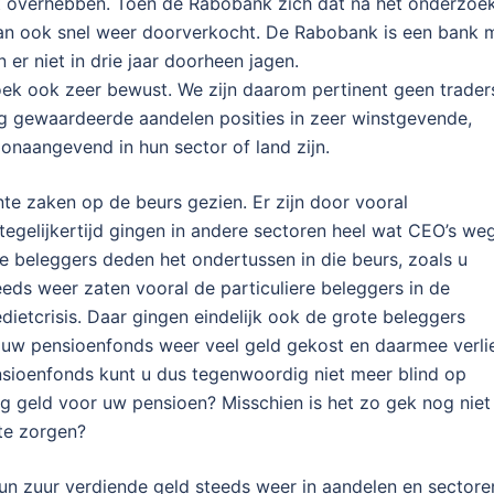
ult overhebben. Toen de Rabobank zich dat na het onderzoe
dan ook snel weer doorverkocht. De Rabobank is een bank 
n er niet in drie jaar doorheen jagen.
oek ook zeer bewust. We zijn daarom pertinent geen trader
ig gewaardeerde aandelen posities in zeer winstgevende,
onaangevend in hun sector of land zijn.
te zaken op de beurs gezien. Er zijn door vooral
egelijkertijd gingen in andere sectoren heel wat CEO’s we
e beleggers deden het ondertussen in die beurs, zoals u
eeds weer zaten vooral de particuliere beleggers in de
ietcrisis. Daar gingen eindelijk ook de grote beleggers
ft uw pensioenfonds weer veel geld gekost en daarmee verli
ensioenfonds kunt u dus tegenwoordig niet meer blind op
 geld voor uw pensioen? Misschien is het zo gek nog niet
te zorgen?
hun zuur verdiende geld steeds weer in aandelen en sectore