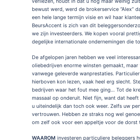
verliezen, houdt in dat u nog maar weinig z
bewust werd, werd de brokerservice “Alex” 
een hele lange termijn visie en wil haar klante
BeursAccent is zich van dit beleggersonderz
we zijn investeerders. We kopen vooral prett
degelijke internationale ondernemingen die to
De afgelopen jaren hebben we veel interessan
oliebedrijven enorme winsten gemaakt, maar t
vanwege geleverde wanprestaties. Particulier
hierboven kon lezen, vaak heel erg slecht. St
bedrijven waar het fout mee ging… Tot de kred
massaal op onderuit. Niet fijn, want dat hee
u uiteindelijk dan toch ook weer. Zelfs uw p
vertrouwen. Hebben ze straks nog wel genoeg
om zelf ook voor een appeltje voor de dorst 
WAAROM
investeren particuliere beleggers 