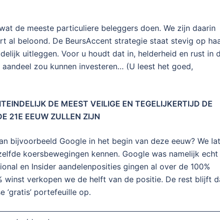
wat de meeste particuliere beleggers doen. We zijn daarin
start al beloond. De BeursAccent strategie staat stevig op ha
elijk uitleggen. Voor u houdt dat in, helderheid en rust in 
 aandeel zou kunnen investeren… (U leest het goed,
EINDELIJK DE MEEST VEILIGE EN TEGELIJKERTIJD DE
E 21E EEUW ZULLEN ZIJN
van bijvoorbeeld Google in het begin van deze eeuw? We la
dezelfde koersbewegingen kennen. Google was namelijk echt
ional en Insider aandelenposities gingen al over de 100%
 winst verkopen we de helft van de positie. De rest blijft 
 ‘gratis’ portefeuille op.