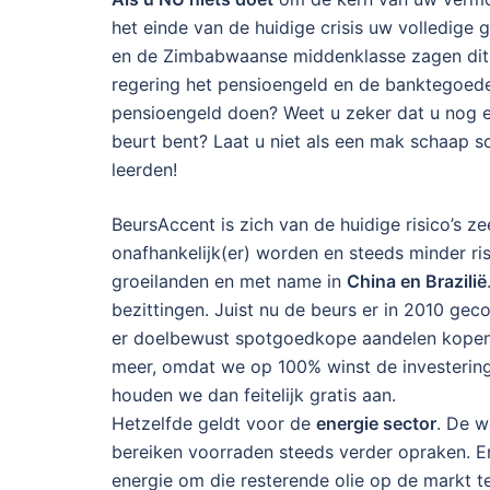
het einde van de huidige crisis uw volledige 
en de Zimbabwaanse middenklasse zagen dit d
regering het pensioengeld en de banktegoede
pensioengeld doen? Weet u zeker dat u nog ee
beurt bent? Laat u niet als een mak schaap s
leerden!
BeursAccent is zich van de huidige risico’s ze
onafhankelijk(er) worden en steeds minder ri
groeilanden en met name in
China en Brazilië
bezittingen. Juist nu de beurs er in 2010 geco
er doelbewust spotgoedkope aandelen kopen. 
meer, omdat we op 100% winst de investering 
houden we dan feitelijk gratis aan.
Hetzelfde geldt voor de
energie sector
. De w
bereiken voorraden steeds verder opraken. Er 
energie om die resterende olie op de markt te