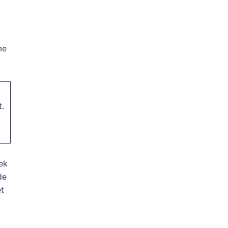
me
t.
ek
de
et