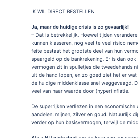
IK WIL DIRECT BESTELLEN
Ja, maar de huidige crisis is zo gevaarlijk!
– Dat is betrekkelijk. Hoewel tijden verander
kunnen klasseren, nog veel te veel risico ne
feite bestaat het grootste deel van hun ver
spaargeld op de bankrekening. Er is dan ook 
vermogen zit in spulletjes die tweedehands ni
uit de hand lopen, en zo goed ziet het er wat
de huidige middenklasse snel weggevaagd. De 
veel van haar waarde door (hyper)inflatie.
De superrijken verliezen in een economische 
aandelen, mijnen, zilver en goud. Natuurlijk d
verder op hun basisvermogen, terwijl de mid
Als u NU niets doet
om de kern van uw vermog