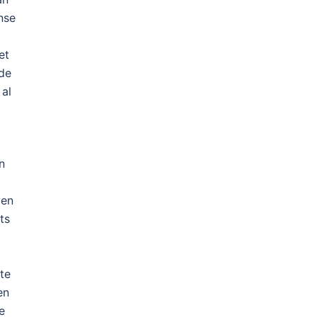
nse
et
 de
 al
n
ven
ts
te
en
e