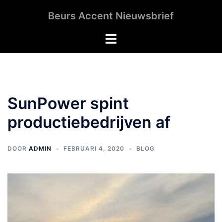
Ga
Beurs Accent Nieuwsbrief
naar
de
Toggle
inhoud
menu
SunPower spint
productiebedrijven af
DOOR
ADMIN
FEBRUARI 4, 2020
BLOG