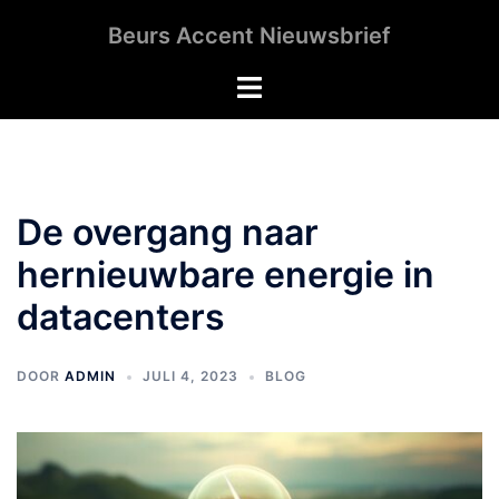
Ga
Beurs Accent Nieuwsbrief
naar
de
Toggle
inhoud
menu
De overgang naar
hernieuwbare energie in
datacenters
DOOR
ADMIN
JULI 4, 2023
BLOG